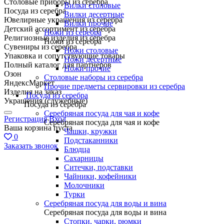
Столовые приборы из серебра
Вилки столовые
Посуда из серебра
Вилки десертные
Ювелирные украшения из серебра
Вилки прочие
Детский ассортимент из серебра
Ножи из серебра
Религиозные изделия из серебра
Ножи из серебра
Сувениры из серебра
Ножи столовые
Упаковка и сопутствующие товары
Ножи десертные
Полный каталог для партнеров
Ножи прочие
Озон
Столовые наборы из серебра
ЯндексМаркет
Прочие предметы сервировки из серебра
Изделия на заказ
Посуда из серебра
Украшения (служебные)
Посуда из серебра
Серебряная посуда для чая и кофе
Регистрация
Вход
Серебряная посуда для чая и кофе
Ваша корзина пуста
Чашки, кружки
0
Подстаканники
Заказать звонок
Блюдца
Сахарницы
Ситечки, подставки
Чайники, кофейники
Молочники
Турки
Серебряная посуда для воды и вина
Серебряная посуда для воды и вина
Стопки, чарки, рюмки