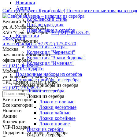
Новинки
Акции
Сайт использует Куки(cookie)
Посмотрите новые товары в разд
Акции
Королевский стиль
Великий Устюг,
Подари праздник
ул. А.Угловского, д.1,
Православие в серебре
ЗАО "Северная чернь"
+7 (921) 060-85-35
Коллекции
Экскурсии
Коллекции
и мастер-классы
+7 (921) 125-03-70
Коллекция "Астра"
Москва,
Коллекция "Черневой"
начальник московского
Коллекция "Знаки Зодиака"
офиса продаж
Коллекция "Именная"
+7 (921) 066-86-09
VIP-Подарки
Москва,
Подарочные наборы из серебра
ул. Большая Тульская, д.13
Столовые приборы из серебра
ТРЦ Ереван Плаза, 1 этаж
Столовые приборы из серебра
+7 (921) 230-58-52
Ложки из серебра
Ложки из серебра
Все категории
Ложки столовые
Все категории
Ложки десертные
Новинки
Ложки чайные
Акции
Ложки кофейные
Коллекции
Ложки прочие
VIP-Подарки
Вилки из серебра
Подарочные наборы из серебра
Вилки из серебра