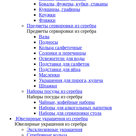
Бокалы, фужеры, кубки, стаканы
Кувшины, графины
Кружки
Фляжки
Предметы сервировки из серебра
Предметы сервировки из серебра
Вазы
Подносы
Кольца салфеточные
Солонки и перечницы
Освежители для воды
Подставки для салфеток
Подставки для яйца
Масленки
Украшения для пирога, кулича
Шпажки
Наборы посуды из серебра
Наборы посуды из серебра
Чайные, кофейные наборы
Наборы для алкогольных напитков
Наборы для сервировки стола
Ювелирные украшения из серебра
Ювелирные украшения из серебра
Эксклюзивные украшения
Серебряные кольца