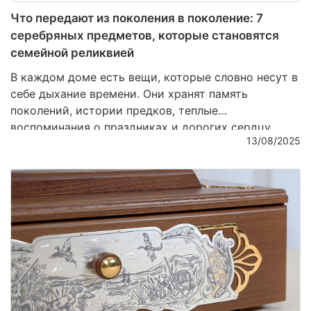
Что передают из поколения в поколение: 7
серебряных предметов, которые становятся
семейной реликвией
В каждом доме есть вещи, которые словно несут в
себе дыхание времени. Они хранят память
поколений, истории предков, теплые
воспоминания о праздниках и дорогих сердцу
13/08/2025
людях. Среди множества материалов именно
серебро чаще всего становится символом
утонченности и долговечности. Его благородный
блеск не тускнеет, а напротив – с годами
приобретает особую глубину и шарм. Сегодня мы
расскажем о семи серебряных предметах, которые
из простой вещи превращаются в настоящую
семейную реликвию.