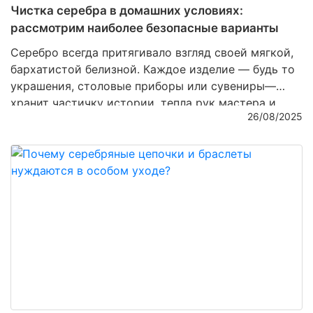
Чистка серебра в домашних условиях:
рассмотрим наиболее безопасные варианты
Серебро всегда притягивало взгляд своей мягкой,
бархатистой белизной. Каждое изделие — будь то
украшения, столовые приборы или сувениры—
хранит частичку истории, тепла рук мастера и
26/08/2025
неповторимого блеска. Но со временем даже
самое качественное серебро тускнеет,
покрывается налетом и теряет былую роскошь. И
здесь на помощь приходит заботливая чистка,
которую можно проводить дома. Важно лишь
выбирать безопасные методы, чтобы не повредить
хрупкую поверхность и сохранить ценность
изделия.