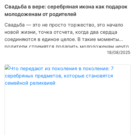
Свадьба в вере: серебряная икона как подарок
молодоженам от родителей
Свадьба — это не просто торжество, это начало
новой жизни, точка отсчета, когда два сердца
соединяются в единое целое. В такие моменты
родители стремятся подарить молодоженам нечто
18/08/2025
особенное, что будет хранить духовную связь,
семейные традиции и благословение. Среди
множества подарков особенно ценятся
серебряные
иконы
— изделия, которые объединяют духовность
и мастерство ювелиров, превращая металл в
настоящее произведение искусства.