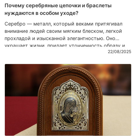
Почему серебряные цепочки и браслеты
нуждаются в особом уходе?
Серебро — металл, который веками притягивал
внимание людей своим мягким блеском, легкой
прохладой и изысканной элегантностью. Оно
украшает жизни, придает утонченность образу и
22/08/2025
несет в себе особую энергетику, словно капля
лунного света, застывшая в виде ювелирного
изделия. Однако серебряные изделия требуют
заботы и внимания, чтобы их сияние не тускнело, а
блеск не терялся со временем. В этой статье мы
расскажем, почему серебряные цепочки и
браслеты нуждаются в особом уходе и как
сохранить их первозданную красоту.