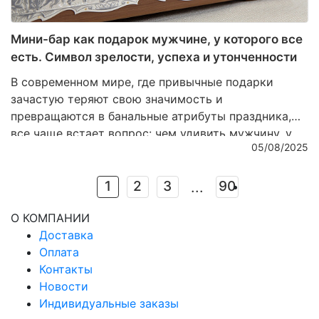
Мини-бар как подарок мужчине, у которого все
есть. Символ зрелости, успеха и утонченности
В современном мире, где привычные подарки
зачастую теряют свою значимость и
превращаются в банальные атрибуты праздника,
все чаще встает вопрос: чем удивить мужчину, у
05/08/2025
которого, кажется, уже есть абсолютно все? Ответ
кроется не в практичности и не в сиюминутной
выгоде, а в эстетике и глубинном символизме.
1
2
3
90
...
Настоящий подарок – это не вещь, которую можно
О КОМПАНИИ
использовать ежедневно без особого внимания, а
Доставка
предмет, который станет выражением уважения,
Оплата
признания и тонкого вкуса. Именно поэтому мини-
Контакты
бар из благородных материалов — это больше, чем
Новости
подарок. Это знак зрелости, успеха и внутреннего
Индивидуальные заказы
достоинства.