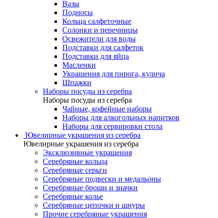
Вазы
Подносы
Кольца салфеточные
Солонки и перечницы
Освежители для воды
Подставки для салфеток
Подставки для яйца
Масленки
Украшения для пирога, кулича
Шпажки
Наборы посуды из серебра
Наборы посуды из серебра
Чайные, кофейные наборы
Наборы для алкогольных напитков
Наборы для сервировки стола
Ювелирные украшения из серебра
Ювелирные украшения из серебра
Эксклюзивные украшения
Серебряные кольца
Серебряные серьги
Серебряные подвески и медальоны
Серебряные броши и значки
Серебряные колье
Серебряные цепочки и шнуры
Прочие серебряные украшения