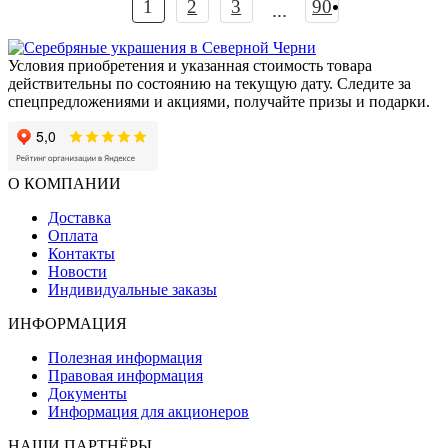
1
2
3
90
признания и тонкого вкуса. Именно поэтому мини-бар из
...
благородных материалов — это больше, чем подарок. Это
знак зрелости, успеха и внутреннего достоинства.
Условия приобретения и указанная стоимость товара
действительны по состоянию на текущую дату. Следите за
спецпредложениями и акциями, получайте призы и подарки.
О КОМПАНИИ
Доставка
Оплата
Контакты
Новости
Индивидуальные заказы
ИНФОРМАЦИЯ
Полезная информация
Правовая информация
Документы
Информация для акционеров
НАШИ ПАРТНЁРЫ