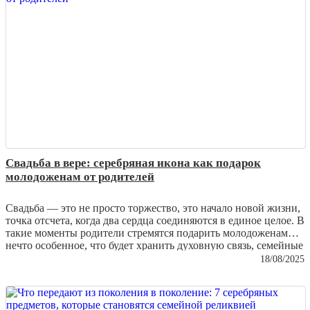
браслеты нуждаются в особом уходе и как сохранить их
первозданную красоту.
Свадьба в вере: серебряная икона как подарок
молодоженам от родителей
Свадьба — это не просто торжество, это начало новой жизни,
точка отсчета, когда два сердца соединяются в единое целое. В
такие моменты родители стремятся подарить молодоженам
нечто особенное, что будет хранить духовную связь, семейные
традиции и благословение. Среди множества подарков
18/08/2025
особенно ценятся
серебряные иконы
— изделия, которые
объединяют духовность и мастерство ювелиров, превращая
металл в настоящее произведение искусства.