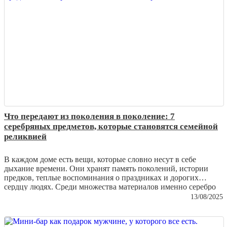
Что передают из поколения в поколение: 7
серебряных предметов, которые становятся семейной
реликвией
В каждом доме есть вещи, которые словно несут в себе
дыхание времени. Они хранят память поколений, истории
предков, теплые воспоминания о праздниках и дорогих
сердцу людях. Среди множества материалов именно серебро
чаще всего становится символом утонченности и
13/08/2025
долговечности. Его благородный блеск не тускнеет, а
напротив – с годами приобретает особую глубину и шарм.
Сегодня мы расскажем о семи серебряных предметах, которые