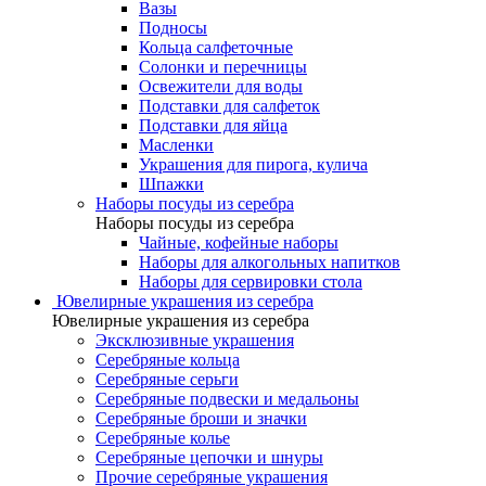
Вазы
Подносы
Кольца салфеточные
Солонки и перечницы
Освежители для воды
Подставки для салфеток
Подставки для яйца
Масленки
Украшения для пирога, кулича
Шпажки
Наборы посуды из серебра
Наборы посуды из серебра
Чайные, кофейные наборы
Наборы для алкогольных напитков
Наборы для сервировки стола
Ювелирные украшения из серебра
Ювелирные украшения из серебра
Эксклюзивные украшения
Серебряные кольца
Серебряные серьги
Серебряные подвески и медальоны
Серебряные броши и значки
Серебряные колье
Серебряные цепочки и шнуры
Прочие серебряные украшения