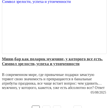
из простой вещи превращаются в настоящую семейную
реликвию.
Мини-бар как подарок мужчине, у которого все есть.
Символ зрелости, успеха и утонченности
В современном мире, где привычные подарки зачастую
теряют свою значимость и превращаются в банальные
атрибуты праздника, все чаще встает вопрос: чем удивить
мужчину, у которого, кажется, уже есть абсолютно все? Ответ
кроется не в практичности и не в сиюминутной выгоде, а в
05/08/2025
эстетике и глубинном символизме. Настоящий подарок – это
не вещь, которую можно использовать ежедневно без особого
внимания, а предмет, который станет выражением уважения,