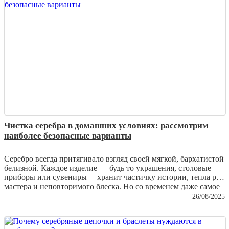
Чистка серебра в домашних условиях: рассмотрим
наиболее безопасные варианты
Серебро всегда притягивало взгляд своей мягкой, бархатистой
белизной. Каждое изделие — будь то украшения, столовые
приборы или сувениры— хранит частичку истории, тепла рук
мастера и неповторимого блеска. Но со временем даже самое
качественное серебро тускнеет, покрывается налетом и теряет
26/08/2025
былую роскошь. И здесь на помощь приходит заботливая
чистка, которую можно проводить дома. Важно лишь
выбирать безопасные методы, чтобы не повредить хрупкую