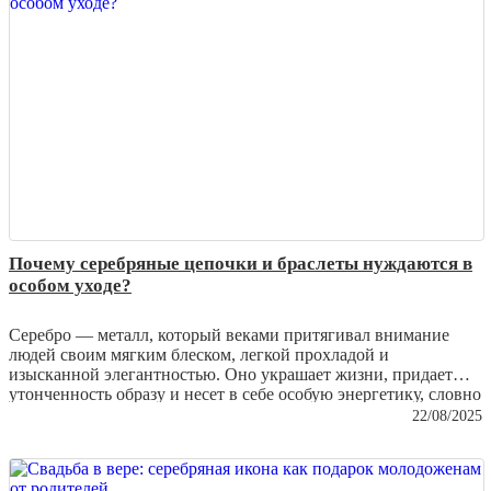
поверхность и сохранить ценность изделия.
Почему серебряные цепочки и браслеты нуждаются в
особом уходе?
Серебро — металл, который веками притягивал внимание
людей своим мягким блеском, легкой прохладой и
изысканной элегантностью. Оно украшает жизни, придает
утонченность образу и несет в себе особую энергетику, словно
капля лунного света, застывшая в виде ювелирного изделия.
22/08/2025
Однако серебряные изделия требуют заботы и внимания,
чтобы их сияние не тускнело, а блеск не терялся со временем.
В этой статье мы расскажем, почему серебряные цепочки и