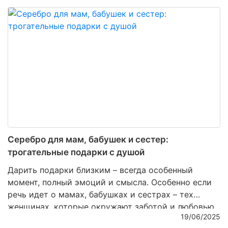
материал. Среди множества вариантов особенно
часто встречается отметка
925 пробы
. Эта цифра
на клейме не случайна – она многое говорит о
составе сплава и его свойствах. Более того, она
стала своеобразным символом качества и доверия
среди покупателей.
Серебро для мам, бабушек и сестер:
трогательные подарки с душой
Дарить подарки близким – всегда особенный
момент, полный эмоций и смысла. Особенно если
речь идет о мамах, бабушках и сестрах – тех
женщинах, которые окружают заботой и любовью,
19/06/2025
поддерживают и вдохновляют. В такие моменты