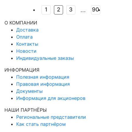
хочется, чтобы сюрприз стал не просто знаком
внимания, а отражением теплого отношения,
1
2
3
90
...
нежности и признательности. Ведь для родных не
О КОМПАНИИ
важна цена, им важны чувства. Серебро – один из
Доставка
тех редких материалов, который способен
Оплата
передать эти эмоции. Оно говорит без слов.
Контакты
Новости
Индивидуальные заказы
ИНФОРМАЦИЯ
Полезная информация
Правовая информация
Документы
Информация для акционеров
НАШИ ПАРТНЁРЫ
Региональные представители
Как стать партнёром