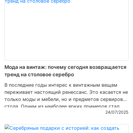
событие, достойное особой памяти.
Мода на винтаж: почему сегодня возвращается
тренд на столовое серебро
В последние годы интерес к винтажным вещам
переживает настоящий ренессанс. Это касается не
только моды и мебели, но и предметов сервировки
стола. Одним из наиболее ярких примеров стал
24/07/2025
стремительно возвращающийся в тренды интерес
к столовому серебру. То, что еще недавно
пылилось в сервантах бабушек, теперь ценится как