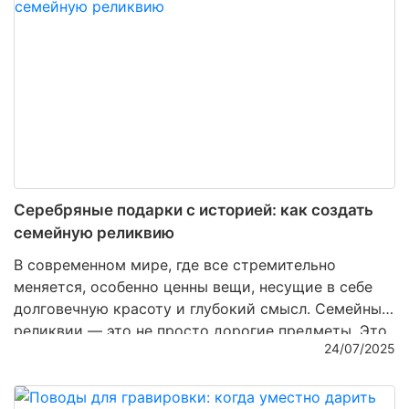
эстетический и культурный феномен. Откуда
растут корни этого тренда и почему сегодня
столовое серебро
вновь становится желанным?
Серебряные подарки с историей: как создать
семейную реликвию
В современном мире, где все стремительно
меняется, особенно ценны вещи, несущие в себе
долговечную красоту и глубокий смысл. Семейные
реликвии — это не просто дорогие предметы. Это
24/07/2025
память, передающаяся из поколения в поколение.
Одним из лучших способов создания такой
реликвии является серебро. Этот металл — не