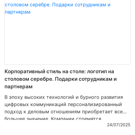
подчеркивающим индивидуальность получателя.
Ниже рассмотрим, по каким поводам дарить
серебряные изделия с гравировкой уместно и
даже желательно.
Корпоративный стиль на столе: логотип на
столовом серебре. Подарки сотрудникам и
партнерам
В эпоху высоких технологий и бурного развития
цифровых коммуникаций персонализированный
подход к деловым отношениям приобретает все
большее значение. Компании стремятся
24/07/2025
подчеркнуть свою индивидуальность, выделиться
на фоне конкурентов и одновременно выразить