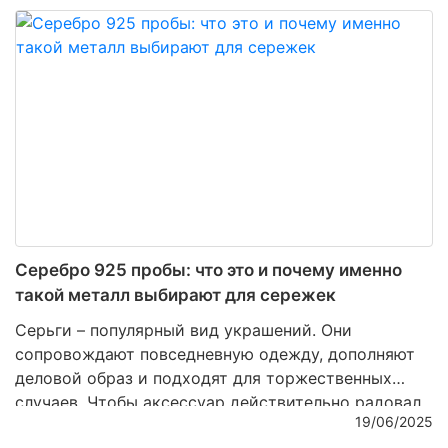
виде
серебряного наперстка
. Предмет, казалось
бы, не самый очевидный для свадебного контекста,
однако за ним скрывается история, значение и
удивительно трогательная символика, понятная без
слов.
Серебро 925 пробы: что это и почему именно
такой металл выбирают для сережек
Серьги – популярный вид украшений. Они
сопровождают повседневную одежду, дополняют
деловой образ и подходят для торжественных
случаев. Чтобы аксессуар действительно радовал,
19/06/2025
важно учитывать не только форму и стиль, но и