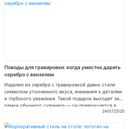
только эстетически привлекателен, но и обладает
удивительным свойством сохранять дух времени и
превращаться в символ семейной
преемственности.
Поводы для гравировки: когда уместно дарить
серебро с вензелем
Изделия из серебра с гравировкой давно стали
символом утонченного вкуса, внимания к деталям
и глубокого уважения. Такой подарок выходит за
рамки обычного сувенира — он превращается в
24/07/2025
вещь с историей, памятный артефакт, несущий
личный смысл. Особенно ценятся
изделия с
вензелем
— изысканным узором из инициалов,