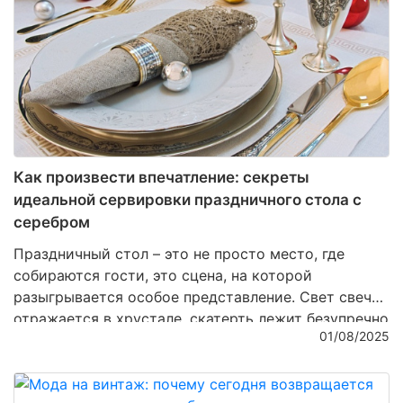
Как произвести впечатление: секреты
идеальной сервировки праздничного стола с
серебром
Праздничный стол – это не просто место, где
собираются гости, это сцена, на которой
разыгрывается особое представление. Свет свечей
отражается в хрустале, скатерть лежит безупречно
01/08/2025
ровно, блюда источают изысканные ароматы… И
главным акцентом становится серебро – та самая
деталь, которая превращает обычное застолье в