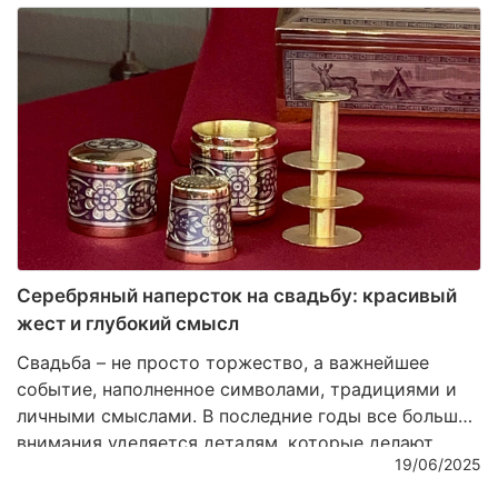
внимание своим сотрудникам и партнерам. Один
из утонченных способов это сделать — подарить
предметы столового серебра с выгравированным
логотипом компании
. Это не только проявление
вкуса, но и инструмент укрепления корпоративной
культуры и деловых связей.
Серебряный наперсток на свадьбу: красивый
жест и глубокий смысл
Свадьба – не просто торжество, а важнейшее
событие, наполненное символами, традициями и
личными смыслами. В последние годы все больше
внимания уделяется деталям, которые делают
19/06/2025
праздник по-настоящему особенным, теплым и
душевным. Один из таких нюансов – подарок в