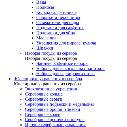
Вазы
Подносы
Кольца салфеточные
Солонки и перечницы
Освежители для воды
Подставки для салфеток
Подставки для яйца
Масленки
Украшения для пирога, кулича
Шпажки
Наборы посуды из серебра
Наборы посуды из серебра
Чайные, кофейные наборы
Наборы для алкогольных напитков
Наборы для сервировки стола
Ювелирные украшения из серебра
Ювелирные украшения из серебра
Эксклюзивные украшения
Серебряные кольца
Серебряные серьги
Серебряные подвески и медальоны
Серебряные броши и значки
Серебряные колье
Серебряные цепочки и шнуры
Прочие серебряные украшения