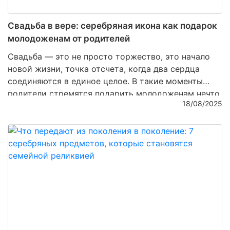
Свадьба в вере: серебряная икона как подарок
молодоженам от родителей
Свадьба — это не просто торжество, это начало
новой жизни, точка отсчета, когда два сердца
соединяются в единое целое. В такие моменты
родители стремятся подарить молодоженам нечто
18/08/2025
особенное, что будет хранить духовную связь,
семейные традиции и благословение. Среди
множества подарков особенно ценятся
серебряные
иконы
— изделия, которые объединяют духовность
и мастерство ювелиров, превращая металл в
настоящее произведение искусства.