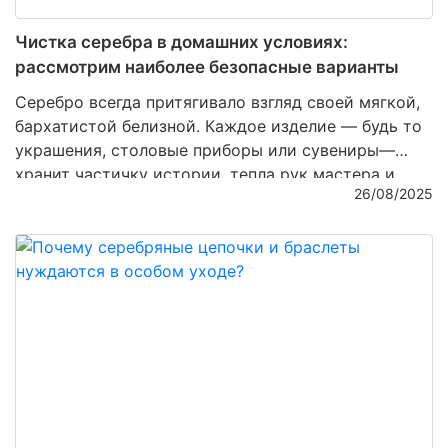
Чистка серебра в домашних условиях:
рассмотрим наиболее безопасные варианты
Серебро всегда притягивало взгляд своей мягкой,
бархатистой белизной. Каждое изделие — будь то
украшения, столовые приборы или сувениры—
хранит частичку истории, тепла рук мастера и
26/08/2025
неповторимого блеска. Но со временем даже
самое качественное серебро тускнеет,
покрывается налетом и теряет былую роскошь. И
здесь на помощь приходит заботливая чистка,
которую можно проводить дома. Важно лишь
выбирать безопасные методы, чтобы не повредить
хрупкую поверхность и сохранить ценность
изделия.