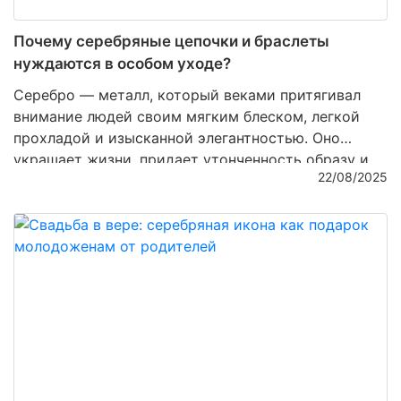
Почему серебряные цепочки и браслеты
нуждаются в особом уходе?
Серебро — металл, который веками притягивал
внимание людей своим мягким блеском, легкой
прохладой и изысканной элегантностью. Оно
украшает жизни, придает утонченность образу и
22/08/2025
несет в себе особую энергетику, словно капля
лунного света, застывшая в виде ювелирного
изделия. Однако серебряные изделия требуют
заботы и внимания, чтобы их сияние не тускнело, а
блеск не терялся со временем. В этой статье мы
расскажем, почему серебряные цепочки и
браслеты нуждаются в особом уходе и как
сохранить их первозданную красоту.