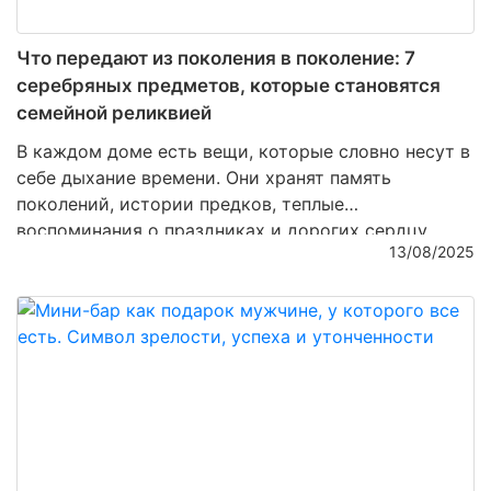
Что передают из поколения в поколение: 7
серебряных предметов, которые становятся
семейной реликвией
В каждом доме есть вещи, которые словно несут в
себе дыхание времени. Они хранят память
поколений, истории предков, теплые
воспоминания о праздниках и дорогих сердцу
13/08/2025
людях. Среди множества материалов именно
серебро чаще всего становится символом
утонченности и долговечности. Его благородный
блеск не тускнеет, а напротив – с годами
приобретает особую глубину и шарм. Сегодня мы
расскажем о семи серебряных предметах, которые
из простой вещи превращаются в настоящую
семейную реликвию.