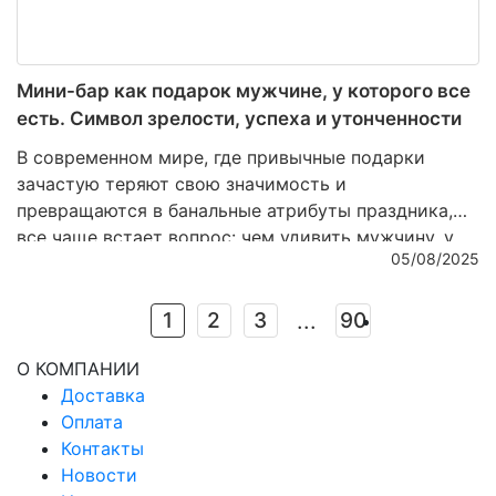
Мини-бар как подарок мужчине, у которого все
есть. Символ зрелости, успеха и утонченности
В современном мире, где привычные подарки
зачастую теряют свою значимость и
превращаются в банальные атрибуты праздника,
все чаще встает вопрос: чем удивить мужчину, у
05/08/2025
которого, кажется, уже есть абсолютно все? Ответ
кроется не в практичности и не в сиюминутной
выгоде, а в эстетике и глубинном символизме.
1
2
3
90
...
Настоящий подарок – это не вещь, которую можно
О КОМПАНИИ
использовать ежедневно без особого внимания, а
Доставка
предмет, который станет выражением уважения,
Оплата
признания и тонкого вкуса. Именно поэтому мини-
Контакты
бар из благородных материалов — это больше, чем
Новости
подарок. Это знак зрелости, успеха и внутреннего