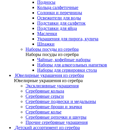
Подносы
Кольца салфеточные
Солонки и перечницы
Освежители для воды
Подставки для салфеток
Подставки для яйца
Масленки
Украшения для пирога, кулича
Шпажки
Наборы посуды из серебра
Наборы посуды из серебра
Чайные, кофейные наборы
Наборы для алкогольных напитков
Наборы для сервировки стола
Ювелирные украшения из серебра
Ювелирные украшения из серебра
Эксклюзивные украшения
Серебряные кольца
Серебряные серьги
Серебряные подвески и медальоны
Серебряные броши и значки
Серебряные колье
Серебряные цепочки и шнуры
Прочие серебряные украшения
Детский ассортимент из серебра