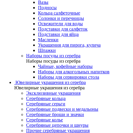
Вазы
Подносы
Кольца салфеточные
Солонки и перечницы
Освежители для воды
Подставки для салфеток
Подставки для яйца
Масленки
Украшения для пирога, кулича
Шпажки
Наборы посуды из серебра
Наборы посуды из серебра
Чайные, кофейные наборы
Наборы для алкогольных напитков
Наборы для сервировки стола
Ювелирные украшения из серебра
Ювелирные украшения из серебра
Эксклюзивные украшения
Серебряные кольца
Серебряные серьги
Серебряные подвески и медальоны
Серебряные броши и значки
Серебряные колье
Серебряные цепочки и шнуры
Прочие серебряные украшения