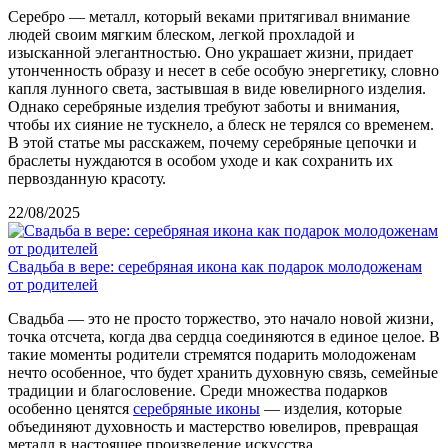
Серебро — металл, который веками притягивал внимание
людей своим мягким блеском, легкой прохладой и
изысканной элегантностью. Оно украшает жизни, придает
утонченность образу и несет в себе особую энергетику, словно
капля лунного света, застывшая в виде ювелирного изделия.
Однако серебряные изделия требуют заботы и внимания,
чтобы их сияние не тускнело, а блеск не терялся со временем.
В этой статье мы расскажем, почему серебряные цепочки и
браслеты нуждаются в особом уходе и как сохранить их
первозданную красоту.
22/08/2025
Свадьба в вере: серебряная икона как подарок молодоженам
от родителей
Свадьба — это не просто торжество, это начало новой жизни,
точка отсчета, когда два сердца соединяются в единое целое. В
такие моменты родители стремятся подарить молодоженам
нечто особенное, что будет хранить духовную связь, семейные
традиции и благословение. Среди множества подарков
особенно ценятся
серебряные иконы
— изделия, которые
объединяют духовность и мастерство ювелиров, превращая
металл в настоящее произведение искусства.