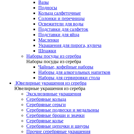
Вазы
Подносы
Кольца салфеточные
Солонки и перечницы
Освежители для воды
Подставки для салфеток
Подставки для яйца
Масленки
Украшения для пирога, кулича
Шпажки
Наборы посуды из серебра
Наборы посуды из серебра
Чайные, кофейные наборы
Наборы для алкогольных напитков
Наборы для сервировки стола
Ювелирные украшения из серебра
Ювелирные украшения из серебра
Эксклюзивные украшения
Серебряные кольца
Серебряные серьги
Серебряные подвески и медальоны
Серебряные броши и значки
Серебряные колье
Серебряные цепочки и шнуры
Прочие серебряные украшения