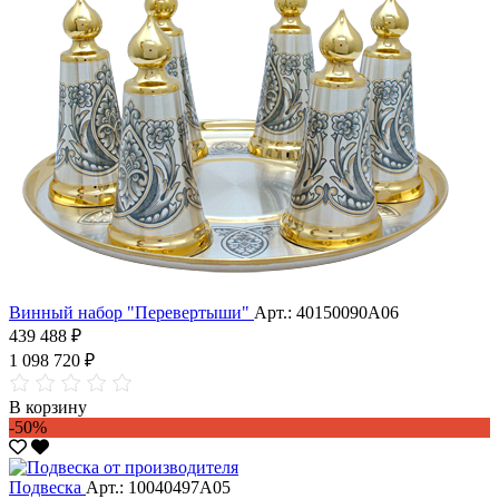
Винный набор "Перевертыши"
Арт.: 40150090А06
439 488 ₽
1 098 720 ₽
В корзину
-50%
Подвеска
Арт.: 10040497А05