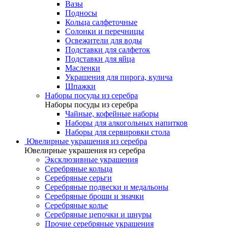
Вазы
Подносы
Кольца салфеточные
Солонки и перечницы
Освежители для воды
Подставки для салфеток
Подставки для яйца
Масленки
Украшения для пирога, кулича
Шпажки
Наборы посуды из серебра
Наборы посуды из серебра
Чайные, кофейные наборы
Наборы для алкогольных напитков
Наборы для сервировки стола
Ювелирные украшения из серебра
Ювелирные украшения из серебра
Эксклюзивные украшения
Серебряные кольца
Серебряные серьги
Серебряные подвески и медальоны
Серебряные броши и значки
Серебряные колье
Серебряные цепочки и шнуры
Прочие серебряные украшения