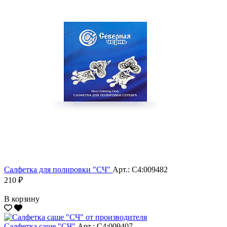
Салфетка для полировки "CЧ"
Арт.: С4:009482
210 ₽
В корзину
Салфетка саше "CЧ"
Арт.: С4:009407