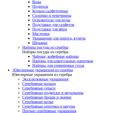
Вазы
Подносы
Кольца салфеточные
Солонки и перечницы
Освежители для воды
Подставки для салфеток
Подставки для яйца
Масленки
Украшения для пирога, кулича
Шпажки
Наборы посуды из серебра
Наборы посуды из серебра
Чайные, кофейные наборы
Наборы для алкогольных напитков
Наборы для сервировки стола
Ювелирные украшения из серебра
Ювелирные украшения из серебра
Эксклюзивные украшения
Серебряные кольца
Серебряные серьги
Серебряные подвески и медальоны
Серебряные броши и значки
Серебряные колье
Серебряные цепочки и шнуры
Прочие серебряные украшения