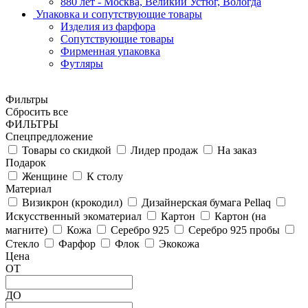
880 лет - Москва, Великий Устюг, Вологда
Упаковка и сопутствующие товары
Изделия из фарфора
Сопутствующие товары
Фирменная упаковка
Футляры
Фильтры
Сбросить все
ФИЛЬТРЫ
Спецпредложение
Товары со скидкой
Лидер продаж
На заказ
Подарок
Женщине
К столу
Материал
Визикрон (крокодил)
Дизайнерская бумага Pellaq
Искусственный экоматериал
Картон
Картон (на
магните)
Кожа
Серебро 925
Серебро 925 пробы
Стекло
Фарфор
Флок
Экокожа
Цена
ОТ
ДО