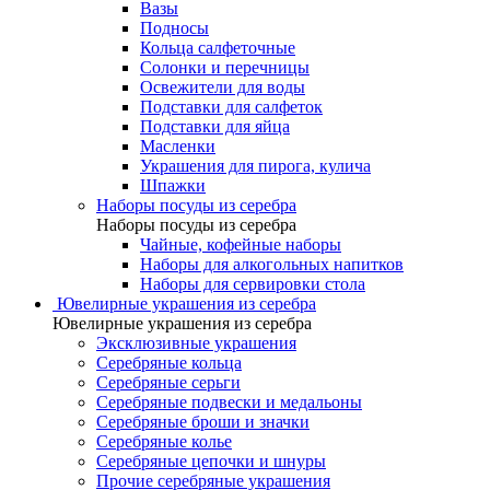
Вазы
Подносы
Кольца салфеточные
Солонки и перечницы
Освежители для воды
Подставки для салфеток
Подставки для яйца
Масленки
Украшения для пирога, кулича
Шпажки
Наборы посуды из серебра
Наборы посуды из серебра
Чайные, кофейные наборы
Наборы для алкогольных напитков
Наборы для сервировки стола
Ювелирные украшения из серебра
Ювелирные украшения из серебра
Эксклюзивные украшения
Серебряные кольца
Серебряные серьги
Серебряные подвески и медальоны
Серебряные броши и значки
Серебряные колье
Серебряные цепочки и шнуры
Прочие серебряные украшения