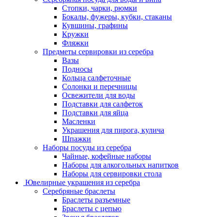
Стопки, чарки, рюмки
Бокалы, фужеры, кубки, стаканы
Кувшины, графины
Кружки
Фляжки
Предметы сервировки из серебра
Вазы
Подносы
Кольца салфеточные
Солонки и перечницы
Освежители для воды
Подставки для салфеток
Подставки для яйца
Масленки
Украшения для пирога, кулича
Шпажки
Наборы посуды из серебра
Чайные, кофейные наборы
Наборы для алкогольных напитков
Наборы для сервировки стола
Ювелирные украшения из серебра
Серебряные браслеты
Браслеты разъемные
Браслеты с цепью