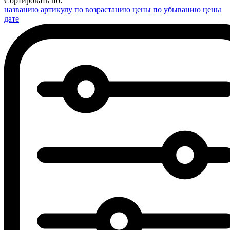
Сортировать по:
названию
артикулу
по возрастанию цены
по убыванию цены
дате