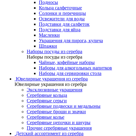
Подносы
Кольца салфеточные
Солонки и перечницы
Освежители для воды
Подставки для салфеток
Подставки для яйца
Масленки
Украшения для пирога, кулича
Шпажки
Наборы посуды из серебра
Наборы посуды из серебра
Чайные, кофейные наборы
Наборы для алкогольных напитков
Наборы для сервировки стола
Ювелирные украшения из серебра
Ювелирные украшения из серебра
Эксклюзивные украшения
Серебряные кольца
Серебряные серьги
Серебряные подвески и медальоны
Серебряные броши и значки
Серебряные колье
Серебряные цепочки и шнуры
Прочие серебряные украшения
Детский ассортимент из серебра