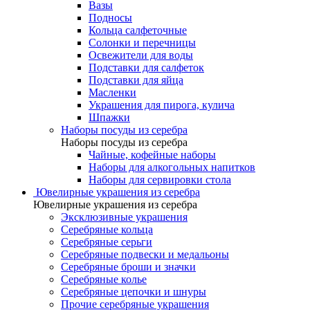
Вазы
Подносы
Кольца салфеточные
Солонки и перечницы
Освежители для воды
Подставки для салфеток
Подставки для яйца
Масленки
Украшения для пирога, кулича
Шпажки
Наборы посуды из серебра
Наборы посуды из серебра
Чайные, кофейные наборы
Наборы для алкогольных напитков
Наборы для сервировки стола
Ювелирные украшения из серебра
Ювелирные украшения из серебра
Эксклюзивные украшения
Серебряные кольца
Серебряные серьги
Серебряные подвески и медальоны
Серебряные броши и значки
Серебряные колье
Серебряные цепочки и шнуры
Прочие серебряные украшения