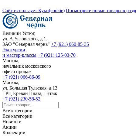
Сайт использует Куки(cookie)
Посмотрите новые товары в разд
Великий Устюг,
ул. А.Угловского, д.1,
ЗАО "Северная чернь"
+7 (921) 060-85-35
Экскурсии
и мастер-классы
+7 (921) 125-03-70
Москва,
начальник московского
офиса продаж
+7 (921) 066-86-09
Москва,
ул. Большая Тульская, д.13
ТРЦ Ереван Плаза, 1 этаж
+7 (921) 230-58-52
Все категории
Все категории
Новинки
Акции
Коллекции