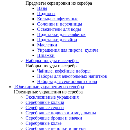
Предметы сервировки из серебра
Вазы
Подносы
Кольца салфеточные
Солонки и перечницы
Освежители для воды
Подставки для салфеток
Подставки для яйца
Масленки
Украшения для пирога, кулича
Шпажки
Наборы посуды из серебра
Наборы посуды из серебра
Чайные, кофейные наборы
Наборы для алкогольных напитков
Наборы для сервировки стола
Ювелирные украшения из серебра
Ювелирные украшения из серебра
Эксклюзивные украшения
Серебряные кольца
Серебряные серьги
Серебряные подвески и медальоны
Серебряные броши и значки
Серебряные колье
Серебряные цепочки и шнуры