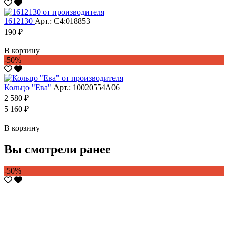
1612130
Арт.: С4:018853
190 ₽
В корзину
-50%
Кольцо "Ева"
Арт.: 10020554А06
2 580 ₽
5 160 ₽
В корзину
Вы смотрели ранее
-50%