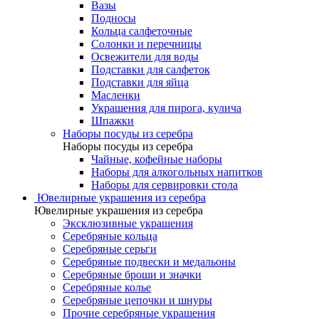
Вазы
Подносы
Кольца салфеточные
Солонки и перечницы
Освежители для воды
Подставки для салфеток
Подставки для яйца
Масленки
Украшения для пирога, кулича
Шпажки
Наборы посуды из серебра
Наборы посуды из серебра
Чайные, кофейные наборы
Наборы для алкогольных напитков
Наборы для сервировки стола
Ювелирные украшения из серебра
Ювелирные украшения из серебра
Эксклюзивные украшения
Серебряные кольца
Серебряные серьги
Серебряные подвески и медальоны
Серебряные броши и значки
Серебряные колье
Серебряные цепочки и шнуры
Прочие серебряные украшения