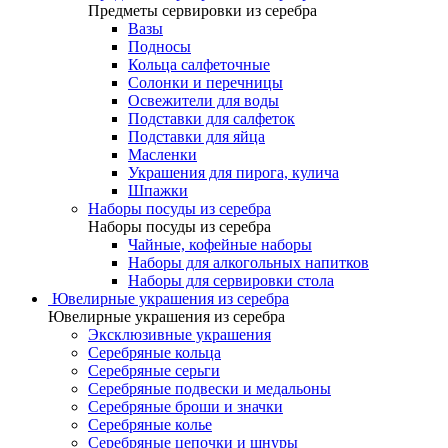
Предметы сервировки из серебра
Вазы
Подносы
Кольца салфеточные
Солонки и перечницы
Освежители для воды
Подставки для салфеток
Подставки для яйца
Масленки
Украшения для пирога, кулича
Шпажки
Наборы посуды из серебра
Наборы посуды из серебра
Чайные, кофейные наборы
Наборы для алкогольных напитков
Наборы для сервировки стола
Ювелирные украшения из серебра
Ювелирные украшения из серебра
Эксклюзивные украшения
Серебряные кольца
Серебряные серьги
Серебряные подвески и медальоны
Серебряные броши и значки
Серебряные колье
Серебряные цепочки и шнуры