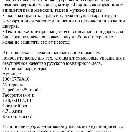
немного дерзкий характер, который одинаково гармонично
впишется как в женский, так и в мужской образы.
• Гладкая обработка краев и надежное ушко гарантируют
комфорт при ежедневном ношении на цепочке или кожаном
шнурке.
• Текст на жетоне превращает его в идеальный подарок для
близкого человека, выражая вашу любовь и искреннее
желание защитить его от невзгод.
Эта подвеска — нежное напоминание о высшем
покровительстве для тех, кто ценит смысловые украшения и
безупречное качество русского ювелирного дела.
Основные параметры
Артикул:
10040779А16
Материал:
Серебро 925 пробы
Габариты (мм.):
L28,7хB17хT1
Средний вес:
4.7 грамм
Как оплатить?
Если после оформления заказа у вас возникнут вопросы, то
укажите их в поле «Комментарий», и мы обязательно