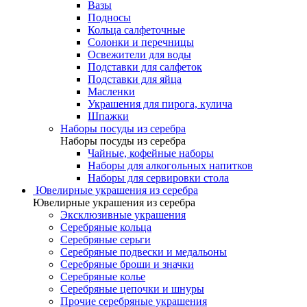
Вазы
Подносы
Кольца салфеточные
Солонки и перечницы
Освежители для воды
Подставки для салфеток
Подставки для яйца
Масленки
Украшения для пирога, кулича
Шпажки
Наборы посуды из серебра
Наборы посуды из серебра
Чайные, кофейные наборы
Наборы для алкогольных напитков
Наборы для сервировки стола
Ювелирные украшения из серебра
Ювелирные украшения из серебра
Эксклюзивные украшения
Серебряные кольца
Серебряные серьги
Серебряные подвески и медальоны
Серебряные броши и значки
Серебряные колье
Серебряные цепочки и шнуры
Прочие серебряные украшения