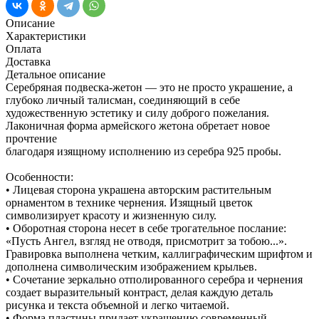
Описание
Характеристики
Оплата
Доставка
Детальное описание
Серебряная подвеска-жетон — это не просто украшение, а
глубоко личный талисман, соединяющий в себе
художественную эстетику и силу доброго пожелания.
Лаконичная форма армейского жетона обретает новое
прочтение
благодаря изящному исполнению из серебра 925 пробы.
Особенности:
• Лицевая сторона украшена авторским растительным
орнаментом в технике чернения. Изящный цветок
символизирует красоту и жизненную силу.
• Оборотная сторона несет в себе трогательное послание:
«Пусть Ангел, взгляд не отводя, присмотрит за тобою...».
Гравировка выполнена четким, каллиграфическим шрифтом и
дополнена символическим изображением крыльев.
• Сочетание зеркально отполированного серебра и чернения
создает выразительный контраст, делая каждую деталь
рисунка и текста объемной и легко читаемой.
• Форма пластины придает украшению современный,