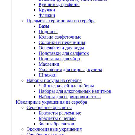
Кувшины, графины
Кружки
Фляжки
Предметы сервировки из серебра
Вазы
Подносы
Кольца салфеточные
Солонки и перечницы
Освежители для воды
Подставки для салфеток
Подставки для яйца
Масленки
Украшения для пирога, кулича
Шпажки
Наборы посуды из серебра
Чайные, кофейные наборы
Наборы для алкогольных напитков
Наборы для сервировки стола
Ювелирные украшения из серебра
Серебряные браслеты
Браслеты разъемные
Браслеты с цепью
Звенья браслетов
Эксклюзивные украшения
Серебряные кольца