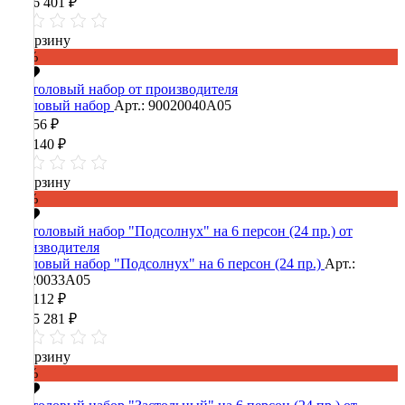
1 106 401 ₽
В корзину
-60%
Столовый набор
Арт.: 90020040А05
42 856 ₽
107 140 ₽
В корзину
-60%
Столовый набор "Подсолнух" на 6 персон (24 пр.)
Арт.:
90020033А05
422 112 ₽
1 055 281 ₽
В корзину
-60%