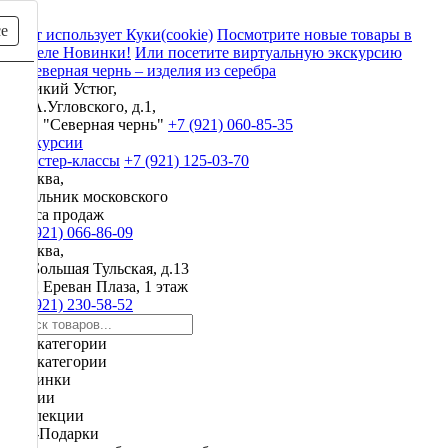
се
Сайт использует Куки(cookie)
Посмотрите новые товары в
разделе Новинки!
Или посетите виртуальную экскурсию
Великий Устюг,
ул. А.Угловского, д.1,
ЗАО "Северная чернь"
+7 (921) 060-85-35
Экскурсии
и мастер-классы
+7 (921) 125-03-70
Москва,
начальник московского
офиса продаж
+7 (921) 066-86-09
Москва,
ул. Большая Тульская, д.13
ТРЦ Ереван Плаза, 1 этаж
+7 (921) 230-58-52
Все категории
Все категории
Новинки
Акции
Коллекции
VIP-Подарки