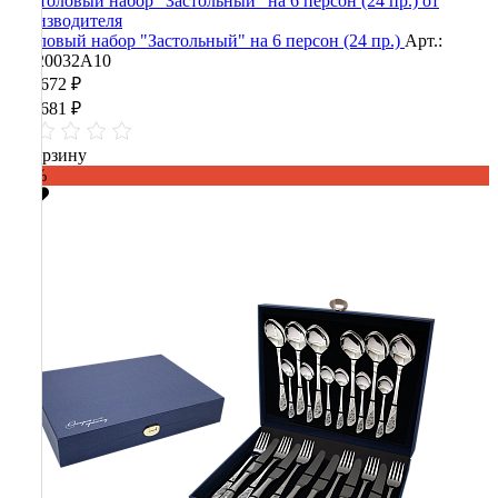
Столовый набор "Застольный" на 6 персон (24 пр.)
Арт.:
90020032А10
396 672 ₽
991 681 ₽
В корзину
-60%