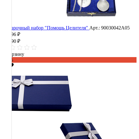
Подарочный набор "Помощь Целителя"
Арт.: 90030042А05
22 196 ₽
55 490 ₽
В корзину
-60%