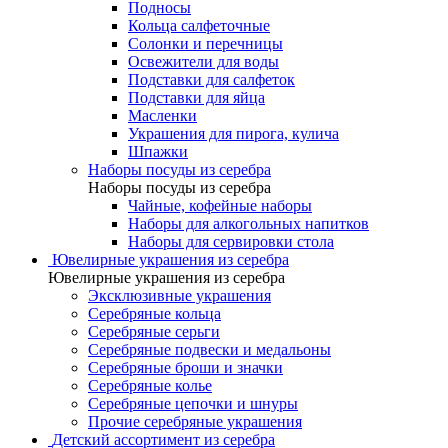
Подносы
Кольца салфеточные
Солонки и перечницы
Освежители для воды
Подставки для салфеток
Подставки для яйца
Масленки
Украшения для пирога, кулича
Шпажки
Наборы посуды из серебра
Наборы посуды из серебра
Чайные, кофейные наборы
Наборы для алкогольных напитков
Наборы для сервировки стола
Ювелирные украшения из серебра
Ювелирные украшения из серебра
Эксклюзивные украшения
Серебряные кольца
Серебряные серьги
Серебряные подвески и медальоны
Серебряные броши и значки
Серебряные колье
Серебряные цепочки и шнуры
Прочие серебряные украшения
Детский ассортимент из серебра