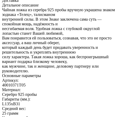
Доставка
Детальное описание
Чайная ложка из серебра 925 пробы вручную украшена знаком
зодиака «Телец», талисманом
внутренней силы. В этом Знаке заключена сама суть —
спокойная мощь, надёжность и
несгибаемая воля. Удобная ложка с глубокой округлой
лопастью станет Вашей любимой,
Вам понравится ей пользоваться, сознавая, что это не просто
аксессуар, а ваш личный оберег,
который каждый день будет придавать уверенность и
решительность и укреплять внутреннюю
силу характера. Такая ложка хороша, как беспроигрышный
вариант подарка близкому человеку,
как мужчине, так и женщине, деловому партнеру или
руководителю.
Основные параметры
Артикул:
40010371Т05
Материал:
Серебро 925 пробы
Габариты (мм.):
L135хB31
Средний вес:
25 грамм