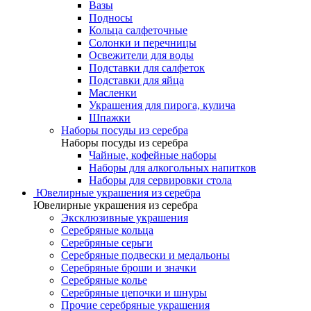
Вазы
Подносы
Кольца салфеточные
Солонки и перечницы
Освежители для воды
Подставки для салфеток
Подставки для яйца
Масленки
Украшения для пирога, кулича
Шпажки
Наборы посуды из серебра
Наборы посуды из серебра
Чайные, кофейные наборы
Наборы для алкогольных напитков
Наборы для сервировки стола
Ювелирные украшения из серебра
Ювелирные украшения из серебра
Эксклюзивные украшения
Серебряные кольца
Серебряные серьги
Серебряные подвески и медальоны
Серебряные броши и значки
Серебряные колье
Серебряные цепочки и шнуры
Прочие серебряные украшения