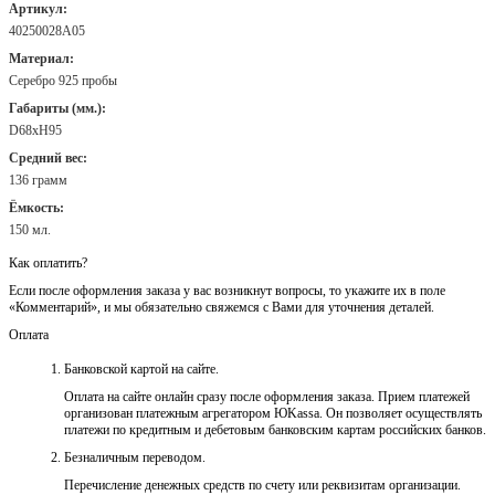
Артикул:
40250028А05
Материал:
Серебро 925 пробы
Габариты (мм.):
D68хH95
Средний вес:
136 грамм
Ёмкость:
150 мл.
Как оплатить?
Если после оформления заказа у вас возникнут вопросы, то укажите их в поле
«Комментарий», и мы обязательно свяжемся с Вами для уточнения деталей.
Оплата
Банковской картой на сайте.
Оплата на сайте онлайн сразу после оформления заказа. Прием платежей
организован платежным агрегатором ЮKassa. Он позволяет осуществлять
платежи по кредитным и дебетовым банковским картам российских банков.
Безналичным переводом.
Перечисление денежных средств по счету или реквизитам организации.