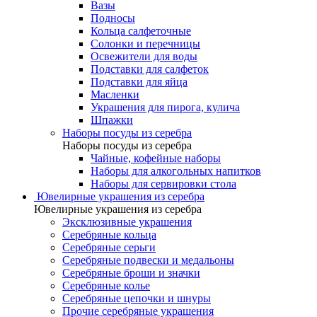
Вазы
Подносы
Кольца салфеточные
Солонки и перечницы
Освежители для воды
Подставки для салфеток
Подставки для яйца
Масленки
Украшения для пирога, кулича
Шпажки
Наборы посуды из серебра
Наборы посуды из серебра
Чайные, кофейные наборы
Наборы для алкогольных напитков
Наборы для сервировки стола
Ювелирные украшения из серебра
Ювелирные украшения из серебра
Эксклюзивные украшения
Серебряные кольца
Серебряные серьги
Серебряные подвески и медальоны
Серебряные броши и значки
Серебряные колье
Серебряные цепочки и шнуры
Прочие серебряные украшения