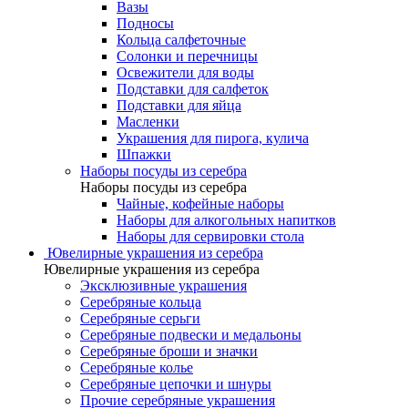
Вазы
Подносы
Кольца салфеточные
Солонки и перечницы
Освежители для воды
Подставки для салфеток
Подставки для яйца
Масленки
Украшения для пирога, кулича
Шпажки
Наборы посуды из серебра
Наборы посуды из серебра
Чайные, кофейные наборы
Наборы для алкогольных напитков
Наборы для сервировки стола
Ювелирные украшения из серебра
Ювелирные украшения из серебра
Эксклюзивные украшения
Серебряные кольца
Серебряные серьги
Серебряные подвески и медальоны
Серебряные броши и значки
Серебряные колье
Серебряные цепочки и шнуры
Прочие серебряные украшения