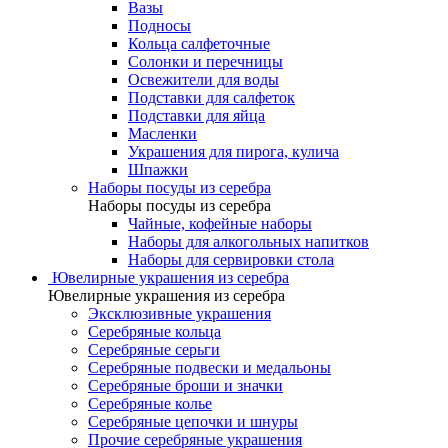
Вазы
Подносы
Кольца салфеточные
Солонки и перечницы
Освежители для воды
Подставки для салфеток
Подставки для яйца
Масленки
Украшения для пирога, кулича
Шпажки
Наборы посуды из серебра
Наборы посуды из серебра
Чайные, кофейные наборы
Наборы для алкогольных напитков
Наборы для сервировки стола
Ювелирные украшения из серебра
Ювелирные украшения из серебра
Эксклюзивные украшения
Серебряные кольца
Серебряные серьги
Серебряные подвески и медальоны
Серебряные броши и значки
Серебряные колье
Серебряные цепочки и шнуры
Прочие серебряные украшения