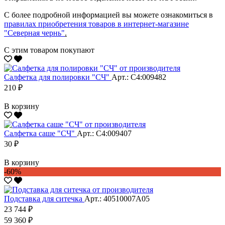
С более подробной информацией вы можете ознакомиться в
правилах приобретения товаров в интернет-магазине
"Северная чернь"
.
С этим товаром покупают
Салфетка для полировки "CЧ"
Арт.: С4:009482
210 ₽
В корзину
Салфетка саше "CЧ"
Арт.: С4:009407
30 ₽
В корзину
-60%
Подставка для ситечка
Арт.: 40510007А05
23 744 ₽
59 360 ₽