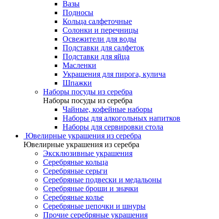
Вазы
Подносы
Кольца салфеточные
Солонки и перечницы
Освежители для воды
Подставки для салфеток
Подставки для яйца
Масленки
Украшения для пирога, кулича
Шпажки
Наборы посуды из серебра
Наборы посуды из серебра
Чайные, кофейные наборы
Наборы для алкогольных напитков
Наборы для сервировки стола
Ювелирные украшения из серебра
Ювелирные украшения из серебра
Эксклюзивные украшения
Серебряные кольца
Серебряные серьги
Серебряные подвески и медальоны
Серебряные броши и значки
Серебряные колье
Серебряные цепочки и шнуры
Прочие серебряные украшения