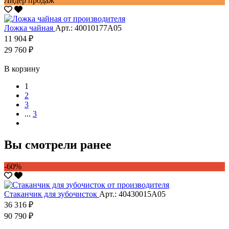
Лидер продаж
Ложка чайная
Арт.: 40010177А05
11 904 ₽
29 760 ₽
В корзину
1
2
3
...
3
Вы смотрели ранее
-60%
Стаканчик для зубочисток
Арт.: 40430015А05
36 316 ₽
90 790 ₽