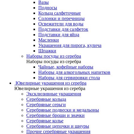
Вазы
Подносы
Кольца салфеточные
Солонки и перечницы
Освежители для воды
Подставки для салфеток
Подставки для яйца
Масленки
Украшения для пирога, кулича
Шпажки
Наборы посуды из серебра
Наборы посуды из серебра
Чайные, кофейные наборы
Наборы для алкогольных напитков
Наборы для сервировки стола
Ювелирные украшения из серебра
Ювелирные украшения из серебра
Эксклюзивные украшения
Серебряные кольца
Серебряные серьги
Серебряные подвески и медальоны
Серебряные броши и значки
Серебряные колье
Серебряные цепочки и шнуры
Прочие серебряные украшения