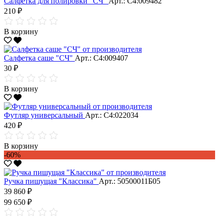
Салфетка для полировки "CЧ"
Арт.: С4:009482
210 ₽
В корзину
Салфетка саше "CЧ"
Арт.: С4:009407
30 ₽
В корзину
Футляр универсальный
Арт.: С4:022034
420 ₽
В корзину
-60%
Ручка пишущая "Классика"
Арт.: 50500011Б05
39 860 ₽
99 650 ₽