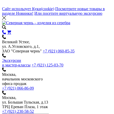
Сайт использует Куки(cookie)
Посмотрите новые товары в
разделе Новинки!
Или посетите виртуальную экскурсию
Великий Устюг,
ул. А.Угловского, д.1,
ЗАО "Северная чернь"
+7 (921) 060-85-35
Экскурсии
и мастер-классы
+7 (921) 125-03-70
Москва,
начальник московского
офиса продаж
+7 (921) 066-86-09
Москва,
ул. Большая Тульская, д.13
ТРЦ Ереван Плаза, 1 этаж
+7 (921) 230-58-52