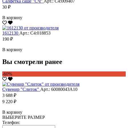
Салфетка саше "CЧ"
Арт.: С4:009407
30 ₽
В корзину
1612130
Арт.: С4:018853
190 ₽
В корзину
Вы смотрели ранее
-60%
Сувенир "Слиток"
Арт.: 60080043А10
3 688 ₽
9 220 ₽
В корзину
ВЫБЕРИТЕ РАЗМЕР
Телефон: