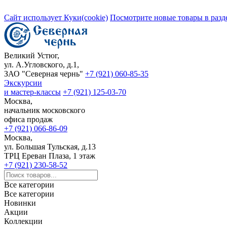
Сайт использует Куки(cookie)
Посмотрите новые товары в разд
Великий Устюг,
ул. А.Угловского, д.1,
ЗАО "Северная чернь"
+7 (921) 060-85-35
Экскурсии
и мастер-классы
+7 (921) 125-03-70
Москва,
начальник московского
офиса продаж
+7 (921) 066-86-09
Москва,
ул. Большая Тульская, д.13
ТРЦ Ереван Плаза, 1 этаж
+7 (921) 230-58-52
Все категории
Все категории
Новинки
Акции
Коллекции