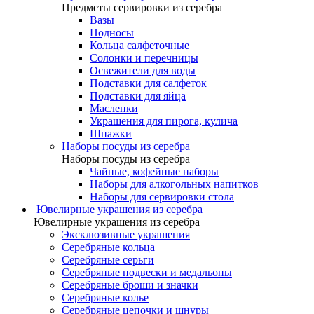
Предметы сервировки из серебра
Вазы
Подносы
Кольца салфеточные
Солонки и перечницы
Освежители для воды
Подставки для салфеток
Подставки для яйца
Масленки
Украшения для пирога, кулича
Шпажки
Наборы посуды из серебра
Наборы посуды из серебра
Чайные, кофейные наборы
Наборы для алкогольных напитков
Наборы для сервировки стола
Ювелирные украшения из серебра
Ювелирные украшения из серебра
Эксклюзивные украшения
Серебряные кольца
Серебряные серьги
Серебряные подвески и медальоны
Серебряные броши и значки
Серебряные колье
Серебряные цепочки и шнуры