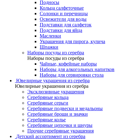
Подносы
Кольца салфеточные
Солонки и перечницы
Освежители для воды
Подставки для салфеток
Подставки для яйца
Масленки
Украшения для пирога, кулича
Шпажки
Наборы посуды из серебра
Наборы посуды из серебра
Чайные, кофейные наборы
Наборы для алкогольных напитков
Наборы для сервировки стола
Ювелирные украшения из серебра
Ювелирные украшения из серебра
Эксклюзивные украшения
Серебряные кольца
Серебряные серьги
Серебряные подвески и медальоны
Серебряные броши и значки
Серебряные колье
Серебряные цепочки и шнуры
Прочие серебряные украшения
Детский ассортимент из серебра