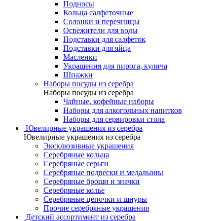
Подносы
Кольца салфеточные
Солонки и перечницы
Освежители для воды
Подставки для салфеток
Подставки для яйца
Масленки
Украшения для пирога, кулича
Шпажки
Наборы посуды из серебра
Наборы посуды из серебра
Чайные, кофейные наборы
Наборы для алкогольных напитков
Наборы для сервировки стола
Ювелирные украшения из серебра
Ювелирные украшения из серебра
Эксклюзивные украшения
Серебряные кольца
Серебряные серьги
Серебряные подвески и медальоны
Серебряные броши и значки
Серебряные колье
Серебряные цепочки и шнуры
Прочие серебряные украшения
Детский ассортимент из серебра