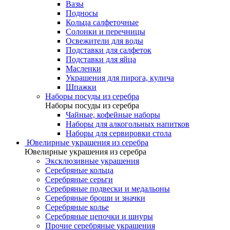
Вазы
Подносы
Кольца салфеточные
Солонки и перечницы
Освежители для воды
Подставки для салфеток
Подставки для яйца
Масленки
Украшения для пирога, кулича
Шпажки
Наборы посуды из серебра
Наборы посуды из серебра
Чайные, кофейные наборы
Наборы для алкогольных напитков
Наборы для сервировки стола
Ювелирные украшения из серебра
Ювелирные украшения из серебра
Эксклюзивные украшения
Серебряные кольца
Серебряные серьги
Серебряные подвески и медальоны
Серебряные броши и значки
Серебряные колье
Серебряные цепочки и шнуры
Прочие серебряные украшения