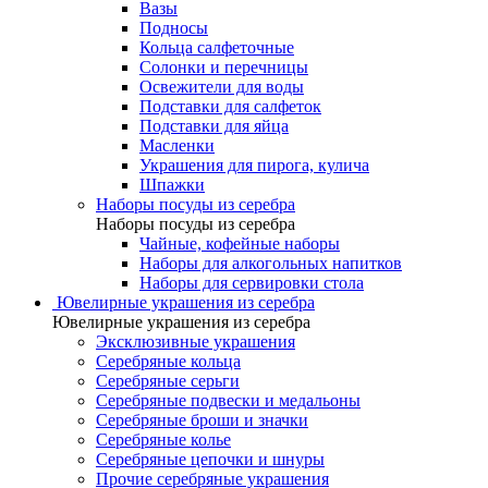
Вазы
Подносы
Кольца салфеточные
Солонки и перечницы
Освежители для воды
Подставки для салфеток
Подставки для яйца
Масленки
Украшения для пирога, кулича
Шпажки
Наборы посуды из серебра
Наборы посуды из серебра
Чайные, кофейные наборы
Наборы для алкогольных напитков
Наборы для сервировки стола
Ювелирные украшения из серебра
Ювелирные украшения из серебра
Эксклюзивные украшения
Серебряные кольца
Серебряные серьги
Серебряные подвески и медальоны
Серебряные броши и значки
Серебряные колье
Серебряные цепочки и шнуры
Прочие серебряные украшения