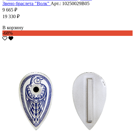
Звено браслета "Волк"
Арт.: 10250029В05
9 665 ₽
19 330 ₽
В корзину
-68%