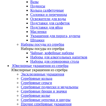
Вазы
Подносы
Кольца салфеточные
Солонки и перечницы
Освежители для воды
Подставки для салфеток
Подставки для яйца
Масленки
Украшения для пирога, кулича
Шпажки
Наборы посуды из серебра
Наборы посуды из серебра
Чайные, кофейные наборы
Наборы для алкогольных напитков
Наборы для сервировки стола
Ювелирные украшения из серебра
Ювелирные украшения из серебра
Эксклюзивные украшения
Серебряные кольца
Серебряные серьги
Серебряные подвески и медальоны
Серебряные броши и значки
Серебряные колье
Серебряные цепочки и шнуры
Прочие серебряные украшения