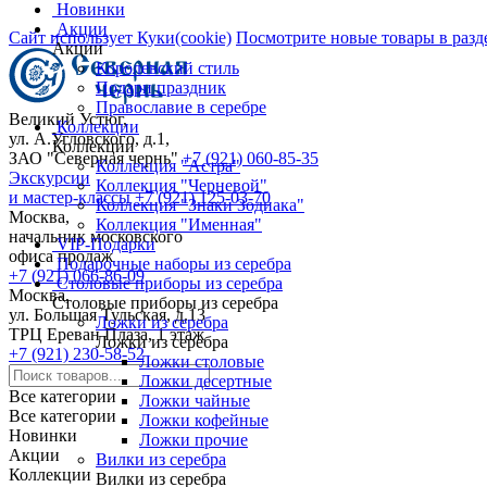
Новинки
Акции
Сайт использует Куки(cookie)
Посмотрите новые товары в разд
Акции
Королевский стиль
Подари праздник
Православие в серебре
Великий Устюг,
Коллекции
ул. А.Угловского, д.1,
Коллекции
ЗАО "Северная чернь"
+7 (921) 060-85-35
Коллекция "Астра"
Экскурсии
Коллекция "Черневой"
и мастер-классы
+7 (921) 125-03-70
Коллекция "Знаки Зодиака"
Москва,
Коллекция "Именная"
начальник московского
VIP-Подарки
офиса продаж
Подарочные наборы из серебра
+7 (921) 066-86-09
Столовые приборы из серебра
Москва,
Столовые приборы из серебра
ул. Большая Тульская, д.13
Ложки из серебра
ТРЦ Ереван Плаза, 1 этаж
Ложки из серебра
+7 (921) 230-58-52
Ложки столовые
Ложки десертные
Все категории
Ложки чайные
Все категории
Ложки кофейные
Новинки
Ложки прочие
Акции
Вилки из серебра
Коллекции
Вилки из серебра