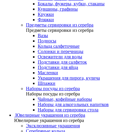
Бокалы, фужеры, кубки, стаканы
Кувшины, графины
Кружки
Фляжки
Предметы сервировки из серебра
Предметы сервировки из серебра
Вазы
Подносы
Кольца салфеточные
Солонки и перечницы
Освежители для воды
Подставки для салфеток
Подставки для яйца
Масленки
Украшения для пирога, кулича
Шпажки
Наборы посуды из серебра
Наборы посуды из серебра
Чайные, кофейные наборы
Наборы для алкогольных напитков
Наборы для сервировки стола
Ювелирные украшения из серебра
Ювелирные украшения из серебра
Эксклюзивные украшения
Серебряные кольца