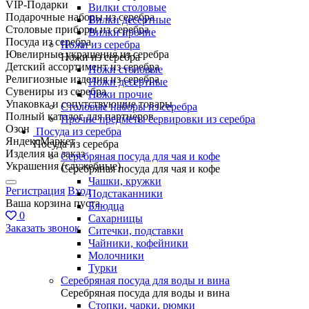
VIP-Подарки
Вилки столовые
Подарочные наборы из серебра
Вилки десертные
Столовые приборы из серебра
Вилки прочие
Посуда из серебра
Ножи из серебра
Ювелирные украшения из серебра
Ножи из серебра
Детский ассортимент из серебра
Ножи столовые
Религиозные изделия из серебра
Ножи десертные
Сувениры из серебра
Ножи прочие
Упаковка и сопутствующие товары
Столовые наборы из серебра
Полный каталог для партнеров
Прочие предметы сервировки из серебра
Озон
Посуда из серебра
ЯндексМаркет
Посуда из серебра
Изделия на заказ
Серебряная посуда для чая и кофе
Украшения (служебные)
Серебряная посуда для чая и кофе
Чашки, кружки
Регистрация
Вход
Подстаканники
Ваша корзина пуста
Блюдца
0
Сахарницы
Заказать звонок
Ситечки, подставки
Чайники, кофейники
Молочники
Турки
Серебряная посуда для воды и вина
Серебряная посуда для воды и вина
Стопки, чарки, рюмки