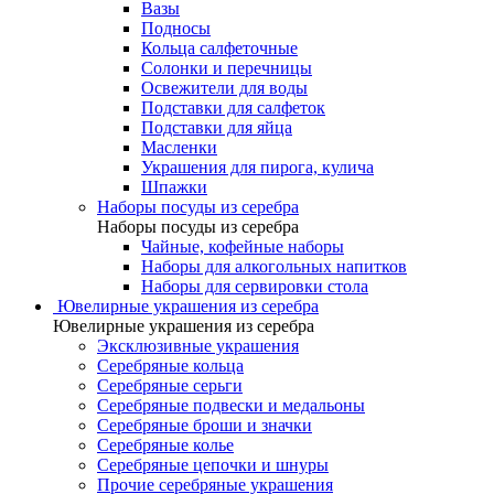
Вазы
Подносы
Кольца салфеточные
Солонки и перечницы
Освежители для воды
Подставки для салфеток
Подставки для яйца
Масленки
Украшения для пирога, кулича
Шпажки
Наборы посуды из серебра
Наборы посуды из серебра
Чайные, кофейные наборы
Наборы для алкогольных напитков
Наборы для сервировки стола
Ювелирные украшения из серебра
Ювелирные украшения из серебра
Эксклюзивные украшения
Серебряные кольца
Серебряные серьги
Серебряные подвески и медальоны
Серебряные броши и значки
Серебряные колье
Серебряные цепочки и шнуры
Прочие серебряные украшения