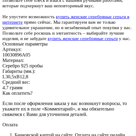
Позвольте себе блеск и изыск с нашими ручными работами,
которые подчеркнут ваш неповторимый вкус.
Не упустите возможность
купить женские серебряные серьги в
интернете
прямо сейчас. Мы гарантируем вам не только
удивительное украшение, но и незабвенный опыт покупки у нас.
Позвольте себе роскошь и элегантность – выбирайте лучшие
изделия, и не забудьте
купить женские серебряные серьги
у нас.
Основные параметры
Артикул:
10030896А05
Материал:
Серебро 925 пробы
Габариты (мм.):
L30,5хB12,8
Средний вес:
4.7 грамм
Как оплатить?
Если после оформления заказа у вас возникнут вопросы, то
укажите их в поле «Комментарий», и мы обязательно
свяжемся с Вами для уточнения деталей.
Оплата
Банковской картой на сайте.
Оплата на сайте онлайн