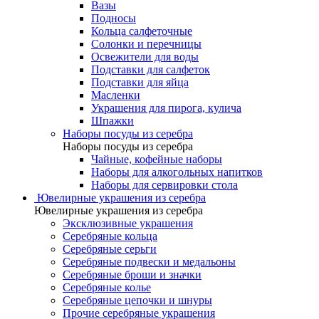
Вазы
Подносы
Кольца салфеточные
Солонки и перечницы
Освежители для воды
Подставки для салфеток
Подставки для яйца
Масленки
Украшения для пирога, кулича
Шпажки
Наборы посуды из серебра
Наборы посуды из серебра
Чайные, кофейные наборы
Наборы для алкогольных напитков
Наборы для сервировки стола
Ювелирные украшения из серебра
Ювелирные украшения из серебра
Эксклюзивные украшения
Серебряные кольца
Серебряные серьги
Серебряные подвески и медальоны
Серебряные броши и значки
Серебряные колье
Серебряные цепочки и шнуры
Прочие серебряные украшения