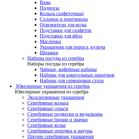
Вазы
Подносы
Кольца салфеточные
Солонки и перечницы
Освежители для воды
Подставки для салфеток
Подставки для яйца
Масленки
Украшения для пирога, кулича
Шпажки
Наборы посуды из серебра
Наборы посуды из серебра
Чайные, кофейные наборы
Наборы для алкогольных напитков
Наборы для сервировки стола
Ювелирные украшения из серебра
Ювелирные украшения из серебра
Эксклюзивные украшения
Серебряные кольца
Серебряные серьги
Серебряные подвески и медальоны
Серебряные броши и значки
Серебряные колье
Серебряные цепочки и шнуры
Прочие серебряные украшения