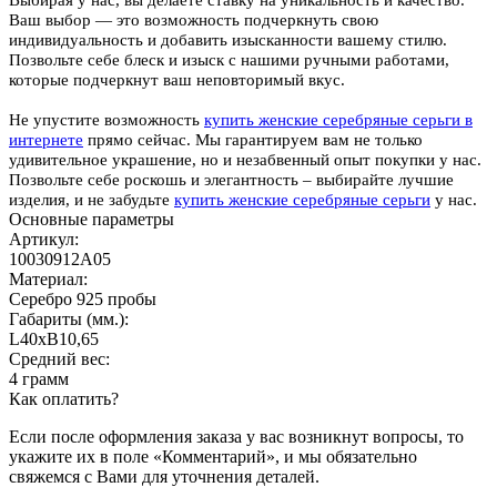
Ваш выбор — это возможность подчеркнуть свою
индивидуальность и добавить изысканности вашему стилю.
Позвольте себе блеск и изыск с нашими ручными работами,
которые подчеркнут ваш неповторимый вкус.
Не упустите возможность
купить женские серебряные серьги в
интернете
прямо сейчас. Мы гарантируем вам не только
удивительное украшение, но и незабвенный опыт покупки у нас.
Позвольте себе роскошь и элегантность – выбирайте лучшие
изделия, и не забудьте
купить женские серебряные серьги
у нас.
Основные параметры
Артикул:
10030912А05
Материал:
Серебро 925 пробы
Габариты (мм.):
L40хB10,65
Средний вес:
4 грамм
Как оплатить?
Если после оформления заказа у вас возникнут вопросы, то
укажите их в поле «Комментарий», и мы обязательно
свяжемся с Вами для уточнения деталей.