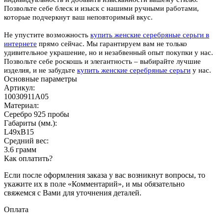
Позвольте себе блеск и изыск с нашими ручными работами,
которые подчеркнут ваш неповторимый вкус.
Не упустите возможность
купить женские серебряные серьги в
интернете
прямо сейчас. Мы гарантируем вам не только
удивительное украшение, но и незабвенный опыт покупки у нас.
Позвольте себе роскошь и элегантность – выбирайте лучшие
изделия, и не забудьте
купить женские серебряные серьги
у нас.
Основные параметры
Артикул:
10030911А05
Материал:
Серебро 925 пробы
Габариты (мм.):
L49хB15
Средний вес:
3.6 грамм
Как оплатить?
Если после оформления заказа у вас возникнут вопросы, то
укажите их в поле «Комментарий», и мы обязательно
свяжемся с Вами для уточнения деталей.
Оплата