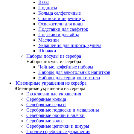
Вазы
Подносы
Кольца салфеточные
Солонки и перечницы
Освежители для воды
Подставки для салфеток
Подставки для яйца
Масленки
Украшения для пирога, кулича
Шпажки
Наборы посуды из серебра
Наборы посуды из серебра
Чайные, кофейные наборы
Наборы для алкогольных напитков
Наборы для сервировки стола
Ювелирные украшения из серебра
Ювелирные украшения из серебра
Эксклюзивные украшения
Серебряные кольца
Серебряные серьги
Серебряные подвески и медальоны
Серебряные броши и значки
Серебряные колье
Серебряные цепочки и шнуры
Прочие серебряные украшения