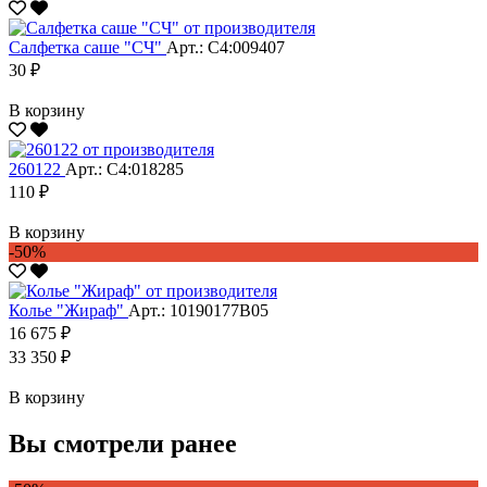
Салфетка саше "CЧ"
Арт.: С4:009407
30 ₽
В корзину
260122
Арт.: С4:018285
110 ₽
В корзину
-50%
Колье "Жираф"
Арт.: 10190177В05
16 675 ₽
33 350 ₽
В корзину
Вы смотрели ранее