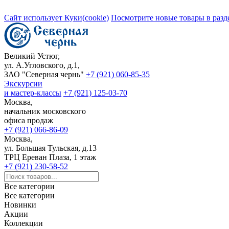
Сайт использует Куки(cookie)
Посмотрите новые товары в разд
Великий Устюг,
ул. А.Угловского, д.1,
ЗАО "Северная чернь"
+7 (921) 060-85-35
Экскурсии
и мастер-классы
+7 (921) 125-03-70
Москва,
начальник московского
офиса продаж
+7 (921) 066-86-09
Москва,
ул. Большая Тульская, д.13
ТРЦ Ереван Плаза, 1 этаж
+7 (921) 230-58-52
Все категории
Все категории
Новинки
Акции
Коллекции