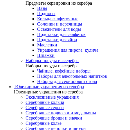
Предметы сервировки из серебра
Вазы
Подносы
Кольца салфеточные
Солонки и перечницы
Освежители для воды
Подставки для салфеток
Подставки для яйца
Масленки
Украшения для пирога, кулича
Шпажки
Наборы посуды из серебра
Наборы посуды из серебра
Чайные, кофейные наборы
Наборы для алкогольных напитков
Наборы для сервировки стола
Ювелирные украшения из серебра
Ювелирные украшения из серебра
Эксклюзивные украшения
Серебряные кольца
Серебряные серьги
Серебряные подвески и медальоны
Серебряные броши и значки
Серебряные колье
Серебряные цепочки и шнуры