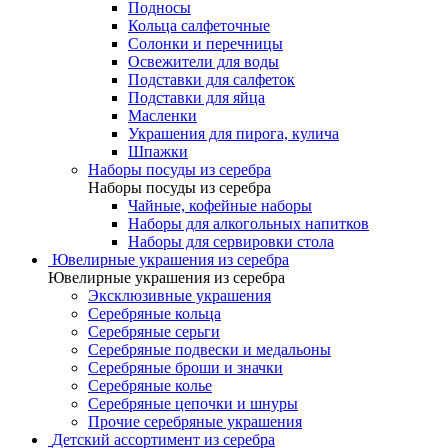
Подносы
Кольца салфеточные
Солонки и перечницы
Освежители для воды
Подставки для салфеток
Подставки для яйца
Масленки
Украшения для пирога, кулича
Шпажки
Наборы посуды из серебра
Наборы посуды из серебра
Чайные, кофейные наборы
Наборы для алкогольных напитков
Наборы для сервировки стола
Ювелирные украшения из серебра
Ювелирные украшения из серебра
Эксклюзивные украшения
Серебряные кольца
Серебряные серьги
Серебряные подвески и медальоны
Серебряные броши и значки
Серебряные колье
Серебряные цепочки и шнуры
Прочие серебряные украшения
Детский ассортимент из серебра