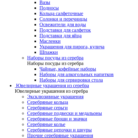
Вазы
Подносы
Кольца салфеточные
Солонки и перечницы
Освежители для воды
Подставки для салфеток
Подставки для яйца
Масленки
Украшения для пирога, кулича
Шпажки
Наборы посуды из серебра
Наборы посуды из серебра
Чайные, кофейные наборы
Наборы для алкогольных напитков
Наборы для сервировки стола
Ювелирные украшения из серебра
Ювелирные украшения из серебра
Эксклюзивные украшения
Серебряные кольца
Серебряные серьги
Серебряные подвески и медальоны
Серебряные броши и значки
Серебряные колье
Серебряные цепочки и шнуры
Прочие серебряные украшения