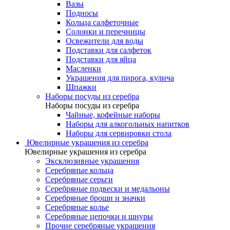
Вазы
Подносы
Кольца салфеточные
Солонки и перечницы
Освежители для воды
Подставки для салфеток
Подставки для яйца
Масленки
Украшения для пирога, кулича
Шпажки
Наборы посуды из серебра
Наборы посуды из серебра
Чайные, кофейные наборы
Наборы для алкогольных напитков
Наборы для сервировки стола
Ювелирные украшения из серебра
Ювелирные украшения из серебра
Эксклюзивные украшения
Серебряные кольца
Серебряные серьги
Серебряные подвески и медальоны
Серебряные броши и значки
Серебряные колье
Серебряные цепочки и шнуры
Прочие серебряные украшения