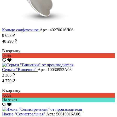
Кольцо салфеточное
Арт.: 40270016Л06
9 658 ₽
48 290 ₽
В корзину
-50%
Серьги "Вишенки"
Арт.: 10030952А08
2 385 ₽
4 770 ₽
В корзину
-60%
На заказ
Икона "Семистрельная"
Арт.: 50610016А06