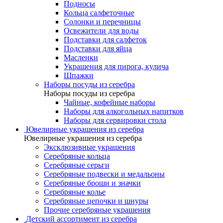
Подносы
Кольца салфеточные
Солонки и перечницы
Освежители для воды
Подставки для салфеток
Подставки для яйца
Масленки
Украшения для пирога, кулича
Шпажки
Наборы посуды из серебра
Наборы посуды из серебра
Чайные, кофейные наборы
Наборы для алкогольных напитков
Наборы для сервировки стола
Ювелирные украшения из серебра
Ювелирные украшения из серебра
Эксклюзивные украшения
Серебряные кольца
Серебряные серьги
Серебряные подвески и медальоны
Серебряные броши и значки
Серебряные колье
Серебряные цепочки и шнуры
Прочие серебряные украшения
Детский ассортимент из серебра