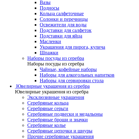
Вазы
Подносы
Кольца салфеточные
Солонки и перечницы
Освежители для воды
Подставки для салфеток
Подставки для яйца
Масленки
Украшения для пирога, кулича
Шпажки
Наборы посуды из серебра
Наборы посуды из серебра
Чайные, кофейные наборы
Наборы для алкогольных напитков
Наборы для сервировки стола
Ювелирные украшения из серебра
Ювелирные украшения из серебра
Эксклюзивные украшения
Серебряные кольца
Серебряные серьги
Серебряные подвески и медальоны
Серебряные броши и значки
Серебряные колье
Серебряные цепочки и шнуры
Прочие серебряные украшения