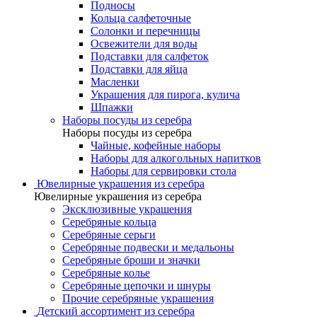
Подносы
Кольца салфеточные
Солонки и перечницы
Освежители для воды
Подставки для салфеток
Подставки для яйца
Масленки
Украшения для пирога, кулича
Шпажки
Наборы посуды из серебра
Наборы посуды из серебра
Чайные, кофейные наборы
Наборы для алкогольных напитков
Наборы для сервировки стола
Ювелирные украшения из серебра
Ювелирные украшения из серебра
Эксклюзивные украшения
Серебряные кольца
Серебряные серьги
Серебряные подвески и медальоны
Серебряные броши и значки
Серебряные колье
Серебряные цепочки и шнуры
Прочие серебряные украшения
Детский ассортимент из серебра